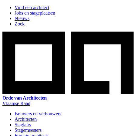
Vind een architect
Jobs en stageplaatsen
Nieuws
Zoek
Orde van Architecten
Vlaamse Raad
Bouwers en verbouwers
Architecten
Stagiairs
Stagemeesters
Foreign architects