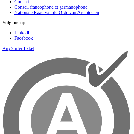
Contact
Conseil francophone et germanophone
Nationale Raad van de Orde van Architecten
Volg ons op
LinkedIn
Facebook
AnySurfer Label