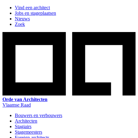
Vind een architect
Jobs en stageplaatsen
Nieuws
Zoek
Orde van Architecten
Vlaamse Raad
Bouwers en verbouwers
Architecten
Stagiairs
Stagemeesters
Foreign architects