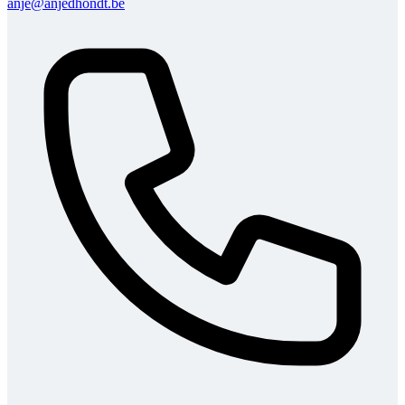
anje@anjedhondt.be