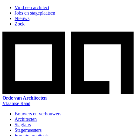
Vind een architect
Jobs en stageplaatsen
Nieuws
Zoek
Orde van Architecten
Vlaamse Raad
Bouwers en verbouwers
Architecten
Stagiairs
Stagemeesters
Foreign architects