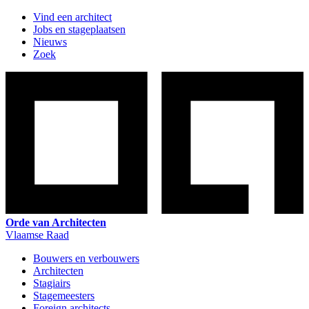
Vind een architect
Jobs en stageplaatsen
Nieuws
Zoek
Orde van Architecten
Vlaamse Raad
Bouwers en verbouwers
Architecten
Stagiairs
Stagemeesters
Foreign architects