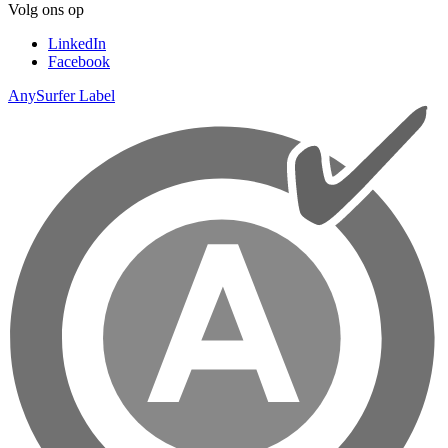
Volg ons op
LinkedIn
Facebook
AnySurfer Label