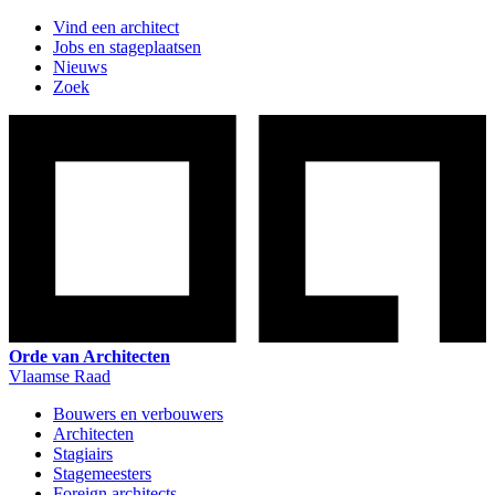
Vind een architect
Jobs en stageplaatsen
Nieuws
Zoek
Orde van Architecten
Vlaamse Raad
Bouwers en verbouwers
Architecten
Stagiairs
Stagemeesters
Foreign architects