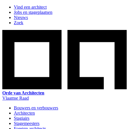
Vind een architect
Jobs en stageplaatsen
Nieuws
Zoek
Orde van Architecten
Vlaamse Raad
Bouwers en verbouwers
Architecten
Stagiairs
Stagemeesters
Foreign architects