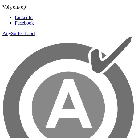
Volg ons op
LinkedIn
Facebook
AnySurfer Label