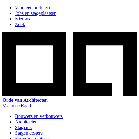
Vind een architect
Jobs en stageplaatsen
Nieuws
Zoek
Orde van Architecten
Vlaamse Raad
Bouwers en verbouwers
Architecten
Stagiairs
Stagemeesters
Foreign architects