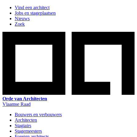
Vind een architect
Jobs en stageplaatsen
Nieuws
Zoek
Orde van Architecten
Vlaamse Raad
Bouwers en verbouwers
Architecten
Stagiairs
Stagemeesters
Foreign architects