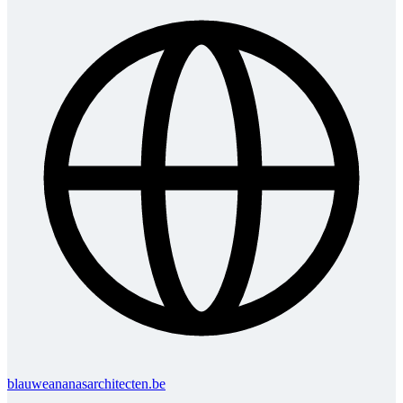
blauweananasarchitecten.be