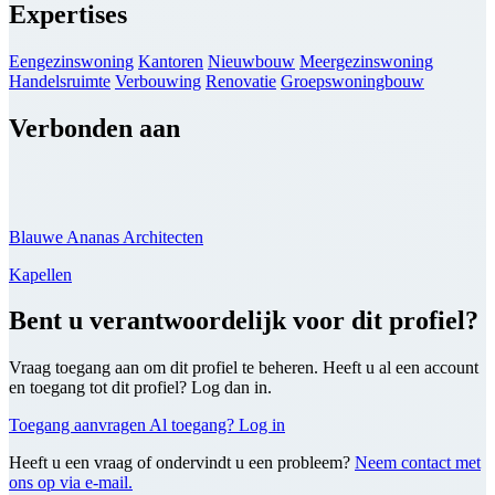
Expertises
Eengezinswoning
Kantoren
Nieuwbouw
Meergezinswoning
Handelsruimte
Verbouwing
Renovatie
Groepswoningbouw
Verbonden aan
Blauwe Ananas Architecten
Kapellen
Bent u verantwoordelijk voor dit profiel?
Vraag toegang aan om dit profiel te beheren. Heeft u al een account
en toegang tot dit profiel? Log dan in.
Toegang aanvragen
Al toegang? Log in
Heeft u een vraag of ondervindt u een probleem?
Neem contact met
ons op via e-mail.