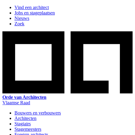
Vind een architect
Jobs en stageplaatsen
Nieuws
Zoek
Orde van Architecten
Vlaamse Raad
Bouwers en verbouwers
Architecten
Stagiairs
Stagemeesters
Foreign architects