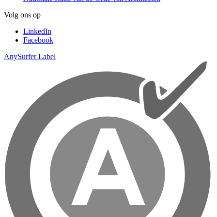
Volg ons op
LinkedIn
Facebook
AnySurfer Label