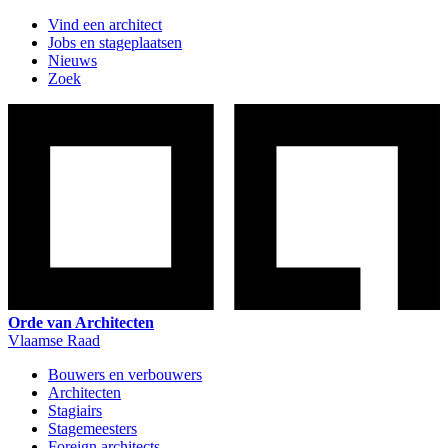
Vind een architect
Jobs en stageplaatsen
Nieuws
Zoek
Orde van Architecten
Vlaamse Raad
Bouwers en verbouwers
Architecten
Stagiairs
Stagemeesters
Foreign architects