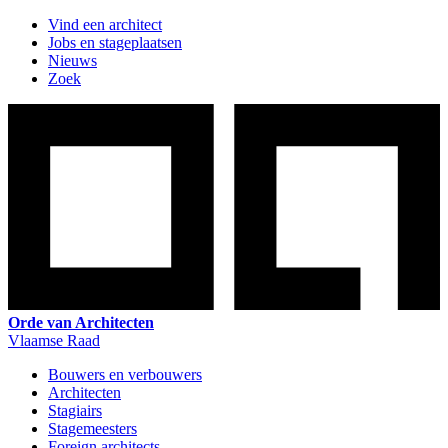
Vind een architect
Jobs en stageplaatsen
Nieuws
Zoek
Orde van Architecten
Vlaamse Raad
Bouwers en verbouwers
Architecten
Stagiairs
Stagemeesters
Foreign architects