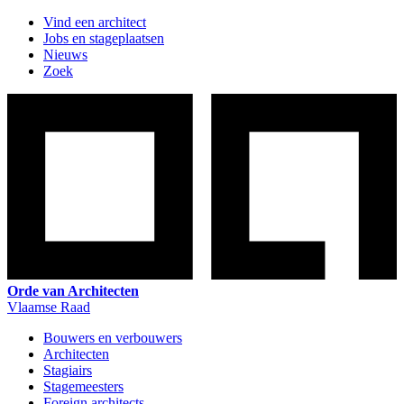
Vind een architect
Jobs en stageplaatsen
Nieuws
Zoek
Orde van Architecten
Vlaamse Raad
Bouwers en verbouwers
Architecten
Stagiairs
Stagemeesters
Foreign architects