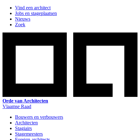
Vind een architect
Jobs en stageplaatsen
Nieuws
Zoek
Orde van Architecten
Vlaamse Raad
Bouwers en verbouwers
Architecten
Stagiairs
Stagemeesters
Foreign architects