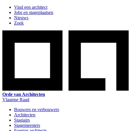
Vind een architect
Jobs en stageplaatsen
Nieuws
Zoek
Orde van Architecten
Vlaamse Raad
Bouwers en verbouwers
Architecten
Stagiairs
Stagemeesters
Foreign architects