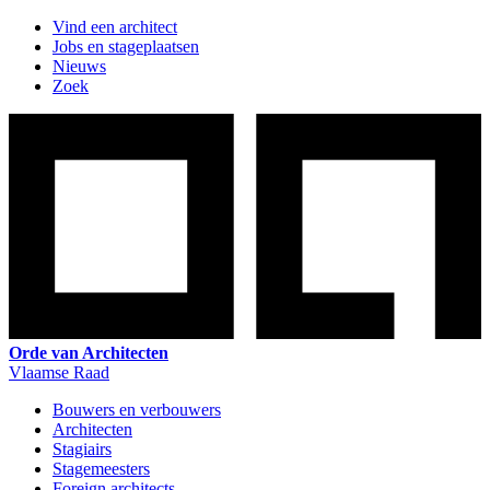
Vind een architect
Jobs en stageplaatsen
Nieuws
Zoek
Orde van Architecten
Vlaamse Raad
Bouwers en verbouwers
Architecten
Stagiairs
Stagemeesters
Foreign architects