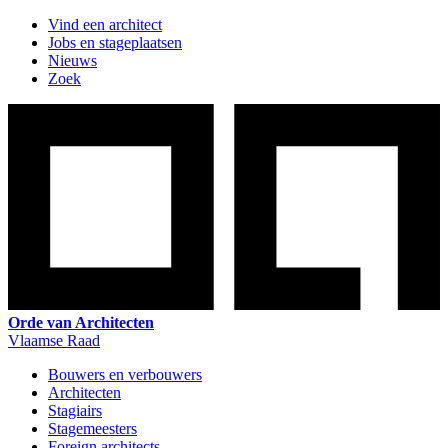
Vind een architect
Jobs en stageplaatsen
Nieuws
Zoek
Orde van Architecten
Vlaamse Raad
Bouwers en verbouwers
Architecten
Stagiairs
Stagemeesters
Foreign architects