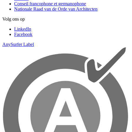
Conseil francophone et germanophone
Nationale Raad van de Orde van Architecten
Volg ons op
LinkedIn
Facebook
AnySurfer Label