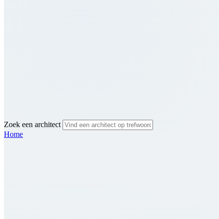
Zoek een architect
Home